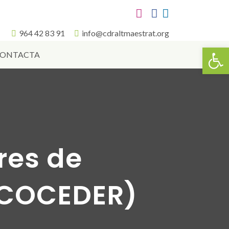
964 42 83 91
info@cdraltmaestrat.org
Obr
ONTACTA
res de
(COCEDER)