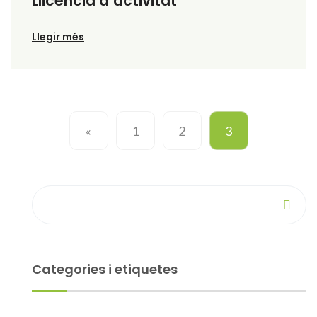
Llicència d’activitat
Llegir més
«
1
2
3
Categories i etiquetes