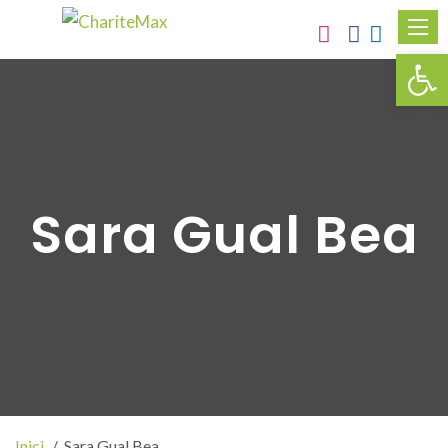
Obr
Sara Gual Bea
Inici
Sara Gual Bea