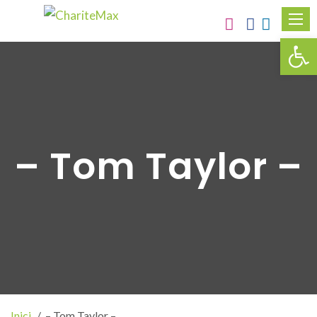
Obr
– Tom Taylor –
Inici
– Tom Taylor –