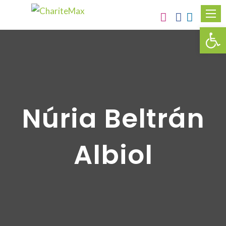
Obr
Núria Beltrán
Albiol